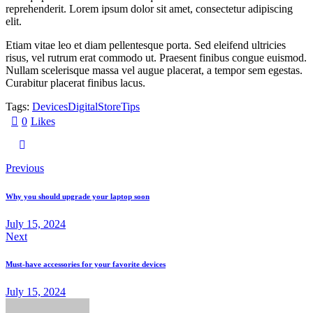
reprehenderit. Lorem ipsum dolor sit amet, consectetur adipiscing
elit.
Etiam vitae leo et diam pellentesque porta. Sed eleifend ultricies
risus, vel rutrum erat commodo ut. Praesent finibus congue euismod.
Nullam scelerisque massa vel augue placerat, a tempor sem egestas.
Curabitur placerat finibus lacus.
Tags:
Devices
Digital
Store
Tips
0
Likes
Previous
Why you should upgrade your laptop soon
July 15, 2024
Next
Must-have accessories for your favorite devices
July 15, 2024