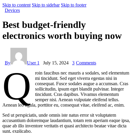
Skip to content
Skip to sidebar
Skip to footer
Devices
Best budget-friendly
electronics worth buying now
By
User 1
July 15, 2024
3
Comments
Q
roin faucibus nec mauris a sodales, sed elementum
mi tincidunt. Sed eget viverra egestas nisi in
consequat. Fusce sodales augue a accumsan. Cras
sollicitudin, ipsum eget blandit pulvinar. Integer
tincidunt. Cras dapibus. Vivamus elementum
semper nisi. Aenean vulputate eleifend tellus.
Aenean leo ligula, porttitor eu, consequat vitae, eleifend ac, enim.
Sed ut perspiciatis, unde omnis iste natus error sit voluptatem
accusantium doloremque laudantium, totam rem aperiam eaque ipsa,
quae ab illo inventore veritatis et quasi architecto beatae vitae dicta
sunt, explicabo.