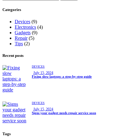
Categories
Devices
(9)
Electronics
(4)
Gadgets
(9)
Repair
(5)
Tips
(2)
Recent posts
DEVICES
July 15, 2024
Fixing slow laptops: a step-by-step guide
DEVICES
July 15, 2024
Signs your gadget needs repair service soon
Tags