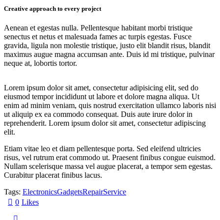
Creative approach to every project
Aenean et egestas nulla. Pellentesque habitant morbi tristique
senectus et netus et malesuada fames ac turpis egestas. Fusce
gravida, ligula non molestie tristique, justo elit blandit risus, blandit
maximus augue magna accumsan ante. Duis id mi tristique, pulvinar
neque at, lobortis tortor.
Lorem ipsum dolor sit amet, consectetur adipisicing elit, sed do
eiusmod tempor incididunt ut labore et dolore magna aliqua. Ut
enim ad minim veniam, quis nostrud exercitation ullamco laboris nisi
ut aliquip ex ea commodo consequat. Duis aute irure dolor in
reprehenderit. Lorem ipsum dolor sit amet, consectetur adipiscing
elit.
Etiam vitae leo et diam pellentesque porta. Sed eleifend ultricies
risus, vel rutrum erat commodo ut. Praesent finibus congue euismod.
Nullam scelerisque massa vel augue placerat, a tempor sem egestas.
Curabitur placerat finibus lacus.
Tags:
Electronics
Gadgets
Repair
Service
0
Likes