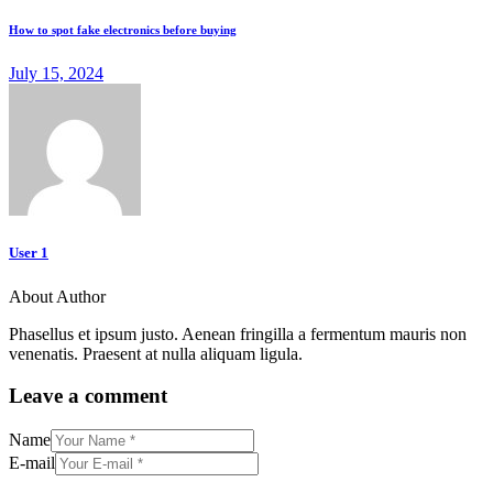
How to spot fake electronics before buying
July 15, 2024
User 1
About Author
Phasellus et ipsum justo. Aenean fringilla a fermentum mauris non
venenatis. Praesent at nulla aliquam ligula.
Leave a comment
Name
E-mail