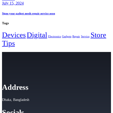
July 15, 2024
Signs your gadget needs repair service soon
Tags
Devices
Digital
Store
Electronics
Gadgets
Repair
Service
Tips
Address
Dhaka, Bangladesh
Socials