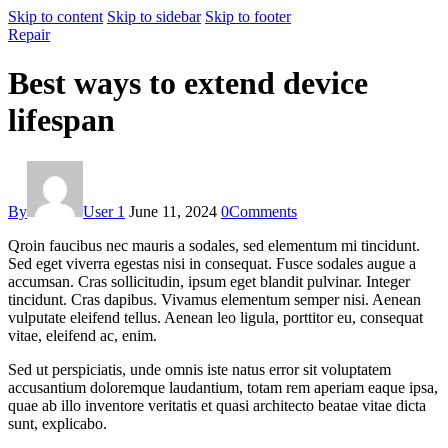
Skip to content
Skip to sidebar
Skip to footer
Repair
Best ways to extend device
lifespan
By
User 1
June 11, 2024
0
Comments
Qroin faucibus nec mauris a sodales, sed elementum mi tincidunt.
Sed eget viverra egestas nisi in consequat. Fusce sodales augue a
accumsan. Cras sollicitudin, ipsum eget blandit pulvinar. Integer
tincidunt. Cras dapibus. Vivamus elementum semper nisi. Aenean
vulputate eleifend tellus. Aenean leo ligula, porttitor eu, consequat
vitae, eleifend ac, enim.
Sed ut perspiciatis, unde omnis iste natus error sit voluptatem
accusantium doloremque laudantium, totam rem aperiam eaque ipsa,
quae ab illo inventore veritatis et quasi architecto beatae vitae dicta
sunt, explicabo.