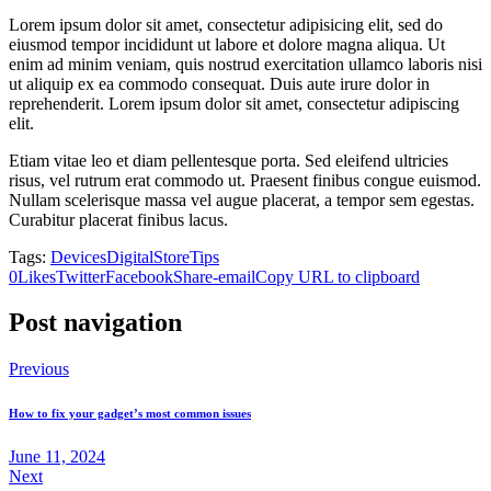
Lorem ipsum dolor sit amet, consectetur adipisicing elit, sed do
eiusmod tempor incididunt ut labore et dolore magna aliqua. Ut
enim ad minim veniam, quis nostrud exercitation ullamco laboris nisi
ut aliquip ex ea commodo consequat. Duis aute irure dolor in
reprehenderit. Lorem ipsum dolor sit amet, consectetur adipiscing
elit.
Etiam vitae leo et diam pellentesque porta. Sed eleifend ultricies
risus, vel rutrum erat commodo ut. Praesent finibus congue euismod.
Nullam scelerisque massa vel augue placerat, a tempor sem egestas.
Curabitur placerat finibus lacus.
Tags:
Devices
Digital
Store
Tips
0
Likes
Twitter
Facebook
Share-email
Copy URL to clipboard
Post navigation
Previous
How to fix your gadget’s most common issues
June 11, 2024
Next